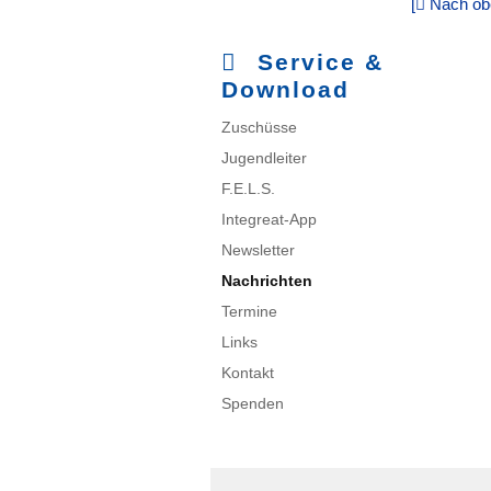
[
Nach ob
Service &
Download
Navigation
Zuschüsse
überspringen
Jugendleiter
F.E.L.S.
Integreat-App
Newsletter
Nachrichten
Termine
Links
Kontakt
Spenden