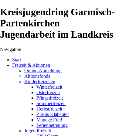
Kreisjugendring Garmisch-
Partenkirchen
Jugendarbeit im Landkreis
Navigation
Navigation
Start
überspringen
Freizeit & Aktionen
Online-Anmeldung
Aktionsfonds
Kinderfreizeiten
Winterfreizeit
Osterfreizeit
Pfingstfreizeit
Sommerfreizeit
Herbstfreizeit
Zirkus Klabauter
Manege Frei!
Ferienbetreuung
Jugendfreizeit