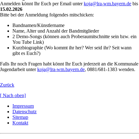
Anmelden könnt Ihr Euch per Email unter
koja@lra-wm.bayern.de
bis
15.02.2026
Bitte bei der Anmeldung folgendes mitschicken:
Bandnamen/Künstlername
Name, Alter und Anzahl der Bandmitglieder
2 Demo-Songs (können auch Proberaumitschnitte sein bzw. ein
You Tube Link)
Kurzbiographie (Wo kommt ihr her? Wer seid ihr? Seit wann
gibt es Euch?)
Falls Ihr noch Fragen habt könnt Ihr Euch jederzeit an die Kommunale
Jugendarbeit unter
koja@lra-wm.bayern.de
, 0881/681-1383 wenden.
Zurück
[
Nach oben]
Navigation
Impressum
überspringen
Datenschutz
Sitemap
Kontakt