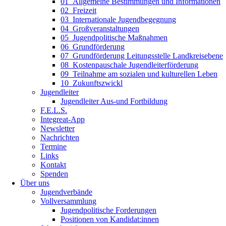
01_Allgemeine Bestimmungen und Informationen
02_Freizeit
03_Internationale Jugendbegegnung
04_Großveranstaltungen
05_Jugendpolitische Maßnahmen
06_Grundförderung
07_Grundförderung Leitungsstelle Landkreisebene
08_Kostenpauschale Jugendleiterförderung
09_Teilnahme am sozialen und kulturellen Leben
10_Zukunftszwickl
Jugendleiter
Jugendleiter Aus-und Fortbildung
F.E.L.S.
Integreat-App
Newsletter
Nachrichten
Termine
Links
Kontakt
Spenden
Über uns
Jugendverbände
Vollversammlung
Jugendpolitische Forderungen
Positionen von Kandidat:innen