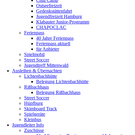
Chill Camp
Ostseefreizeit
Gedenkstättenfahrt
Jugendfreizeit Hamburg
Klabauter Junior-Programm
CHAPOCLAC
Ferienpass
40 Jahre Ferienpass
Ferienpass aktuell
für Anbieter
Spielmobil
Street Soccer
Jugendtreff Mittenwald
Ausleihen & Übernachten
Lichtenbachhütte
Belegung Lichtenbachhütte
Rißbachhaus
Belegung Rißbachhaus
Street Soccer
Hüpfburg
Skimboard Track
Spielgeräte
Kleinbus
Jugendleiter Info
Zuschüsse