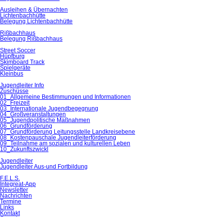
Ausleihen & Übernachten
Lichtenbachhütte
Belegung Lichtenbachhütte
Rißbachhaus
Belegung Rißbachhaus
Street Soccer
Hüpfburg
Skimboard Track
Spielgeräte
Kleinbus
Jugendleiter Info
Zuschüsse
01_Allgemeine Bestimmungen und Informationen
02_Freizeit
03_Internationale Jugendbegegnung
04_Großveranstaltungen
05_Jugendpolitische Maßnahmen
06_Grundförderung
07_Grundförderung Leitungsstelle Landkreisebene
08_Kostenpauschale Jugendleiterförderung
09_Teilnahme am sozialen und kulturellen Leben
10_Zukunftszwickl
Jugendleiter
Jugendleiter Aus-und Fortbildung
F.E.L.S.
Integreat-App
Newsletter
Nachrichten
Termine
Links
Kontakt