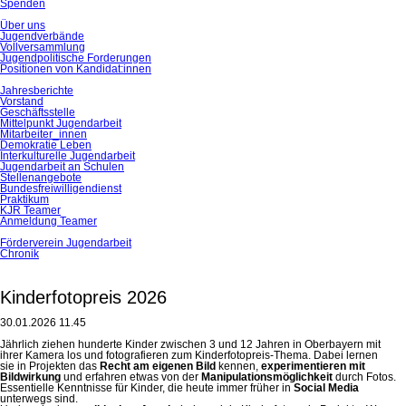
Spenden
Über uns
Jugendverbände
Vollversammlung
Jugendpolitische Forderungen
Positionen von Kandidat:innen
Jahresberichte
Vorstand
Geschäftsstelle
Mittelpunkt Jugendarbeit
Mitarbeiter_innen
Demokratie Leben
Interkulturelle Jugendarbeit
Jugendarbeit an Schulen
Stellenangebote
Bundesfreiwilligendienst
Praktikum
KJR Teamer
Anmeldung Teamer
Förderverein Jugendarbeit
Chronik
Kinderfotopreis 2026
30.01.2026 11.45
Jährlich ziehen hunderte Kinder zwischen 3 und 12 Jahren in Oberbayern mit
ihrer Kamera los und fotografieren zum Kinderfotopreis-Thema. Dabei lernen
sie in Projekten das
Recht am eigenen Bild
kennen,
experimentieren mit
Bildwirkung
und erfahren etwas von der
Manipulationsmöglichkeit
durch Fotos.
Essentielle Kenntnisse für Kinder, die heute immer früher in
Social Media
unterwegs sind.