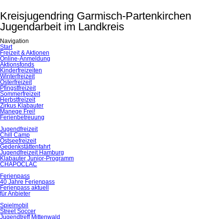
Kreisjugendring Garmisch-Partenkirchen
Jugendarbeit im Landkreis
Navigation
Navigation
Start
überspringen
Freizeit & Aktionen
Online-Anmeldung
Aktionsfonds
Kinderfreizeiten
Winterfreizeit
Osterfreizeit
Pfingstfreizeit
Sommerfreizeit
Herbstfreizeit
Zirkus Klabauter
Manege Frei!
Ferienbetreuung
Jugendfreizeit
Chill Camp
Ostseefreizeit
Gedenkstättenfahrt
Jugendfreizeit Hamburg
Klabauter Junior-Programm
CHAPOCLAC
Ferienpass
40 Jahre Ferienpass
Ferienpass aktuell
für Anbieter
Spielmobil
Street Soccer
Jugendtreff Mittenwald