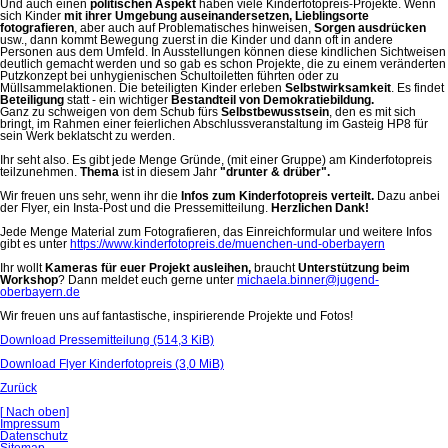
Und auch einen
politischen Aspekt
haben viele Kinderfotopreis-Projekte. Wenn
sich Kinder
mit ihrer Umgebung auseinandersetzen,
Lieblingsorte
fotografieren
, aber auch auf Problematisches hinweisen,
Sorgen ausdrücken
usw., dann kommt Bewegung zuerst in die Kinder und dann oft in andere
Personen aus dem Umfeld. In Ausstellungen können diese kindlichen Sichtweisen
deutlich gemacht werden und so gab es schon Projekte, die zu einem veränderten
Putzkonzept bei unhygienischen Schultoiletten führten oder zu
Müllsammelaktionen. Die beteiligten Kinder erleben
Selbstwirksamkeit
. Es findet
Beteiligung
statt - ein wichtiger
Bestandteil von Demokratiebildung.
Ganz zu schweigen von dem Schub fürs
Selbstbewusstsein
, den es mit sich
bringt, im Rahmen einer feierlichen Abschlussveranstaltung im Gasteig HP8 für
sein Werk beklatscht zu werden.
Ihr seht also. Es gibt jede Menge Gründe, (mit einer Gruppe) am Kinderfotopreis
teilzunehmen.
Thema
ist in diesem Jahr
"drunter & drüber".
Wir freuen uns sehr, wenn ihr die
Infos zum Kinderfotopreis verteilt.
Dazu anbei
der Flyer, ein Insta-Post und die Pressemitteilung.
Herzlichen Dank!
Jede Menge Material zum Fotografieren, das Einreichformular und weitere Infos
gibt es unter
https://www.kinderfotopreis.de/muenchen-und-oberbayern
Ihr wollt
Kameras für euer Projekt ausleihen,
braucht
Unterstützung beim
Workshop
? Dann meldet euch gerne unter
michaela.binner@jugend-
oberbayern.de
Wir freuen uns auf fantastische, inspirierende Projekte und Fotos!
Download Pressemitteilung
(514,3 KiB)
Download Flyer Kinderfotopreis
(3,0 MiB)
Zurück
[
Nach oben]
Navigation
Impressum
überspringen
Datenschutz
Sitemap