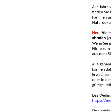
Alle Jahre
finden Sie
Familien u
Naturdokum
Neu!
Viele
abrufen
(Z
Wenn Sie i
Filme zum 
aus dem S
Alle genan
können dah
Erwachsene
oder in de
gültige LM
Das Weihna
https://me