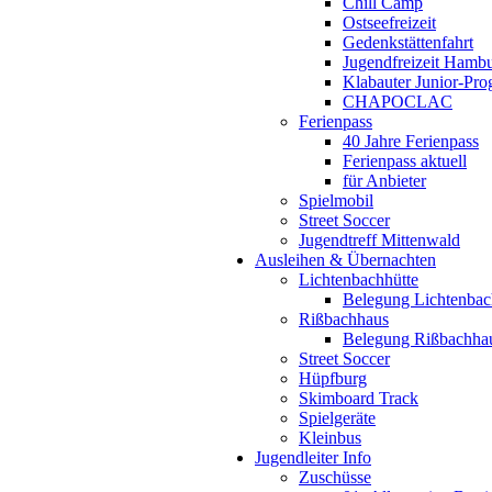
Chill Camp
Ostseefreizeit
Gedenkstättenfahrt
Jugendfreizeit Hamb
Klabauter Junior-Pr
CHAPOCLAC
Ferienpass
40 Jahre Ferienpass
Ferienpass aktuell
für Anbieter
Spielmobil
Street Soccer
Jugendtreff Mittenwald
Ausleihen & Übernachten
Lichtenbachhütte
Belegung Lichtenbac
Rißbachhaus
Belegung Rißbachha
Street Soccer
Hüpfburg
Skimboard Track
Spielgeräte
Kleinbus
Jugendleiter Info
Zuschüsse