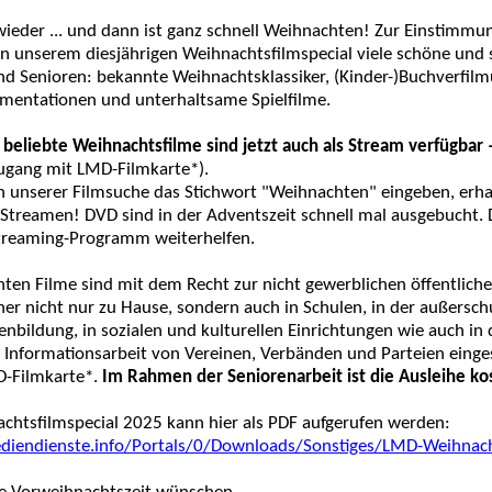
 wieder ... und dann ist ganz schnell Weihnachten! Zur Einstimmu
 in unserem diesjährigen Weihnachtsfilmspecial viele schöne und 
nd Senioren: bekannte Weihnachtsklassiker, (Kinder-)Buchverfilm
entationen und unterhaltsame Spielfilme.
 beliebte Weihnachtsfilme sind jetzt auch als Stream verfügbar 
ugang mit LMD-Filmkarte*).
n unserer Filmsuche das Stichwort "Weihnachten" eingeben, erhal
Streamen! DVD sind in der Adventszeit schnell mal ausgebucht. Da
treaming-Programm weiterhelfen.
nten Filme sind mit dem Recht zur nicht gewerblichen öffentlich
er nicht nur zu Hause, sondern auch in Schulen, in der außersch
nbildung, in sozialen und kulturellen Einrichtungen wie auch in 
r Informationsarbeit von Vereinen, Verbänden und Parteien einge
D-Filmkarte*.
Im Rahmen der Seniorenarbeit ist die Ausleihe kos
chtsfilmspecial 2025 kann hier als PDF aufgerufen werden:
diendienste.info/Portals/0/Downloads/Sonstiges/LMD-Weihnach