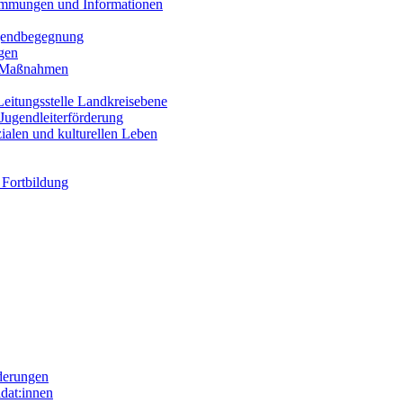
immungen und Informationen
ugendbegegnung
gen
e Maßnahmen
eitungsstelle Landkreisebene
Jugendleiterförderung
alen und kulturellen Leben
 Fortbildung
derungen
dat:innen