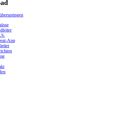
oad
überspringen
hüsse
dleiter
.S.
reat-App
etter
ichten
ine
akt
den