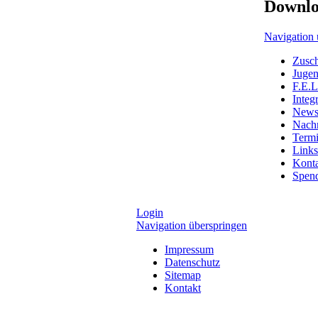
Downl
Navigation 
Zusc
Jugen
F.E.L
Integ
Newsl
Nachr
Term
Links
Kont
Spen
Login
Navigation überspringen
Impressum
Datenschutz
Sitemap
Kontakt