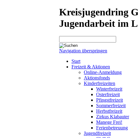
Kreisjugendring 
Jugendarbeit im L
Navigation überspringen
Start
Freizeit & Aktionen
Online-Anmeldung
Aktionsfonds
Kinderfreizeiten
Winterfreizeit
Osterfreizeit
Pfingstfreizeit
Sommerfreizeit
Herbstfreizeit
Zirkus Klabauter
Manege Frei!
Ferienbetreuung
Jugendfreizeit