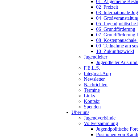
01_Allgemeine Best
02_Freizeit
03_Internationale J
04_Großveranstaltun
05_Jugendpolitisch
06_Grundförderung
07_Grundförderung L
08_Kostenpauschale 
09_Teilnahme am sozi
10_Zukunftszwickl
Jugendleiter
Jugendleiter Aus-und
F.E.L.S.
Integreat-App
Newsletter
Nachrichten
Termine
Links
Kontakt
Spenden
Über uns
Jugendverbände
Vollversammlung
Jugendpolitische For
Positionen von Kandi