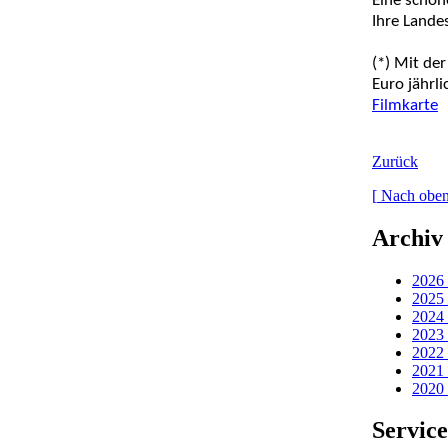
Eine schön
Ihre Lande
(*) Mit de
Euro jährl
Filmkarte
Zurück
[
Nach oben
Archiv
2026 
2025 
2024 
2023 
2022 
2021 
2020 
Servic