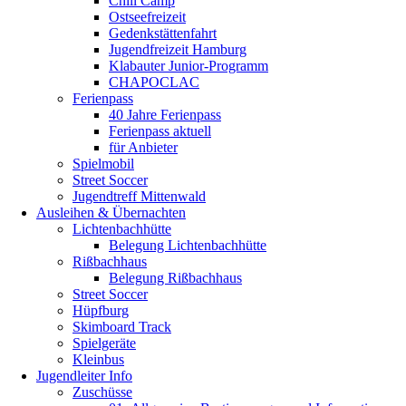
Chill Camp
Ostseefreizeit
Gedenkstättenfahrt
Jugendfreizeit Hamburg
Klabauter Junior-Programm
CHAPOCLAC
Ferienpass
40 Jahre Ferienpass
Ferienpass aktuell
für Anbieter
Spielmobil
Street Soccer
Jugendtreff Mittenwald
Ausleihen & Übernachten
Lichtenbachhütte
Belegung Lichtenbachhütte
Rißbachhaus
Belegung Rißbachhaus
Street Soccer
Hüpfburg
Skimboard Track
Spielgeräte
Kleinbus
Jugendleiter Info
Zuschüsse