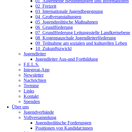
01_Allgemeine Bestimmungen und Informationen
02_Freizeit
03_Internationale Jugendbegegnung
04_Großveranstaltungen
05_Jugendpolitische Maßnahmen
06_Grundförderung
07_Grundförderung Leitungsstelle Landkreisebene
08_Kostenpauschale Jugendleiterförderung
09_Teilnahme am sozialen und kulturellen Leben
10_Zukunftszwickl
Jugendleiter
Jugendleiter Aus-und Fortbildung
F.E.L.S.
Integreat-App
Newsletter
Nachrichten
Termine
Links
Kontakt
Spenden
Über uns
Jugendverbände
Vollversammlung
Jugendpolitische Forderungen
Positionen von Kandidat:innen