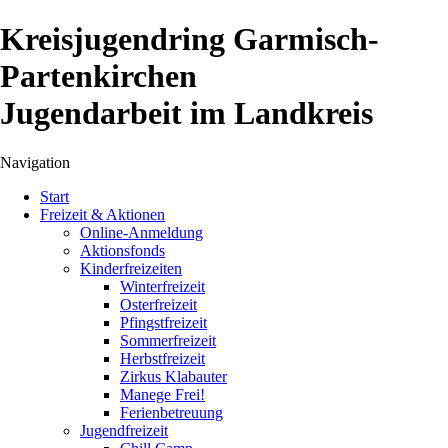
Kreisjugendring Garmisch-
Partenkirchen
Jugendarbeit im Landkreis
Navigation
Navigation
Start
überspringen
Freizeit & Aktionen
Online-Anmeldung
Aktionsfonds
Kinderfreizeiten
Winterfreizeit
Osterfreizeit
Pfingstfreizeit
Sommerfreizeit
Herbstfreizeit
Zirkus Klabauter
Manege Frei!
Ferienbetreuung
Jugendfreizeit