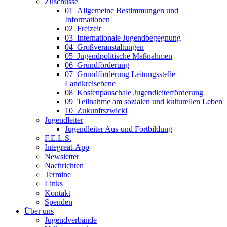
Zuschüsse
01_Allgemeine Bestimmungen und
Informationen
02_Freizeit
03_Internationale Jugendbegegnung
04_Großveranstaltungen
05_Jugendpolitische Maßnahmen
06_Grundförderung
07_Grundförderung Leitungsstelle
Landkreisebene
08_Kostenpauschale Jugendleiterförderung
09_Teilnahme am sozialen und kulturellen Leben
10_Zukunftszwickl
Jugendleiter
Jugendleiter Aus-und Fortbildung
F.E.L.S.
Integreat-App
Newsletter
Nachrichten
Termine
Links
Kontakt
Spenden
Über uns
Jugendverbände