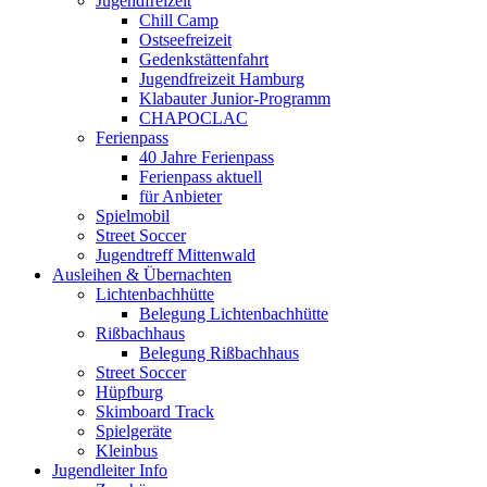
Jugendfreizeit
Chill Camp
Ostseefreizeit
Gedenkstättenfahrt
Jugendfreizeit Hamburg
Klabauter Junior-Programm
CHAPOCLAC
Ferienpass
40 Jahre Ferienpass
Ferienpass aktuell
für Anbieter
Spielmobil
Street Soccer
Jugendtreff Mittenwald
Ausleihen & Übernachten
Lichtenbachhütte
Belegung Lichtenbachhütte
Rißbachhaus
Belegung Rißbachhaus
Street Soccer
Hüpfburg
Skimboard Track
Spielgeräte
Kleinbus
Jugendleiter Info