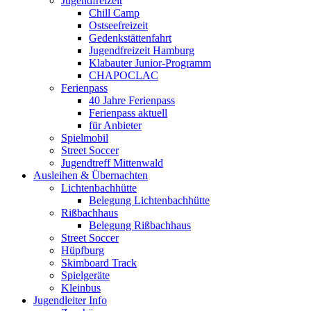
Jugendfreizeit
Chill Camp
Ostseefreizeit
Gedenkstättenfahrt
Jugendfreizeit Hamburg
Klabauter Junior-Programm
CHAPOCLAC
Ferienpass
40 Jahre Ferienpass
Ferienpass aktuell
für Anbieter
Spielmobil
Street Soccer
Jugendtreff Mittenwald
Ausleihen & Übernachten
Lichtenbachhütte
Belegung Lichtenbachhütte
Rißbachhaus
Belegung Rißbachhaus
Street Soccer
Hüpfburg
Skimboard Track
Spielgeräte
Kleinbus
Jugendleiter Info