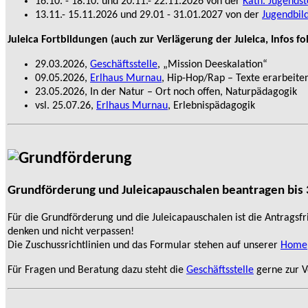
16.10. - 18.10. und 20.11.- 22.11.2026 von der
Kath. Jugendst
13.11.- 15.11.2026 und 29.01 - 31.01.2027 von der
Jugendbil
Juleica Fortbildungen (auch zur Verlägerung der Juleica, Infos fo
29.03.2026,
Geschäftsstelle
, „Mission Deeskalation“
09.05.2026,
Erlhaus Murnau
, Hip-Hop/Rap – Texte erarbeit
23.05.2026, In der Natur – Ort noch offen, Naturpädagogik
vsl. 25.07.26,
Erlhaus Murnau
, Erlebnispädagogik
Grundförderung und Juleicapauschalen beantragen bis
Für die Grundförderung und die Juleicapauschalen ist die Antragsfri
denken und nicht verpassen!
Die Zuschussrichtlinien und das Formular stehen auf unserer
Home
Für Fragen und Beratung dazu steht die
Geschäftsstelle
gerne zur V