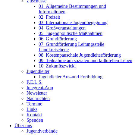
Zuschüsse
01_Allgemeine Bestimmungen und
Informationen
02_Freizeit
03_Internationale Jugendbegegnung
04_Großveranstaltungen
05_Jugendpolitische Maßnahmen
06_Grundförderung
07_Grundförderung Leitungsstelle
Landkreisebene
08_Kostenpauschale Jugendleiterförderung
09_Teilnahme am sozialen und kulturellen Leben
10_Zukunftszwickl
Jugendleiter
Jugendleiter Aus-und Fortbildung
F.E.L.S.
Integreat-App
Newsletter
Nachrichten
Termine
Links
Kontakt
Spenden
Über uns
Jugendverbände