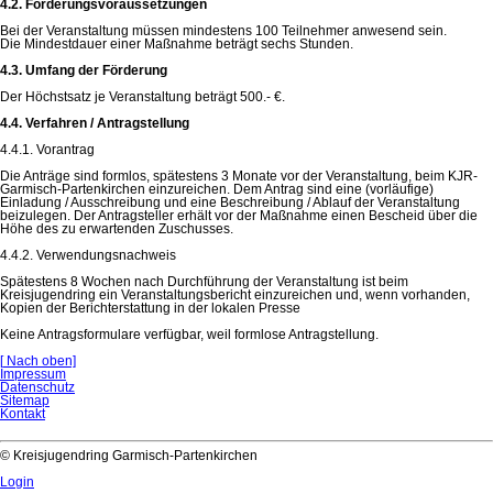
4.2. Förderungsvoraussetzungen
Bei der Veranstaltung müssen mindestens 100 Teilnehmer anwesend sein.
Die Mindestdauer einer Maßnahme beträgt sechs Stunden.
4.3. Umfang der Förderung
Der Höchstsatz je Veranstaltung beträgt 500.- €.
4.4. Verfahren / Antragstellung
4.4.1. Vorantrag
Die Anträge sind formlos, spätestens 3 Monate vor der Veranstaltung, beim KJR-
Garmisch-Partenkirchen einzureichen. Dem Antrag sind eine (vorläufige)
Einladung / Ausschreibung und eine Beschreibung / Ablauf der Veranstaltung
beizulegen. Der Antragsteller erhält vor der Maßnahme einen Bescheid über die
Höhe des zu erwartenden Zuschusses.
4.4.2. Verwendungsnachweis
Spätestens 8 Wochen nach Durchführung der Veranstaltung ist beim
Kreisjugendring ein Veranstaltungsbericht einzureichen und, wenn vorhanden,
Kopien der Berichterstattung in der lokalen Presse
Keine Antragsformulare verfügbar, weil formlose Antragstellung.
[
Nach oben]
Navigation
Impressum
überspringen
Datenschutz
Sitemap
Kontakt
© Kreisjugendring Garmisch-Partenkirchen
Login