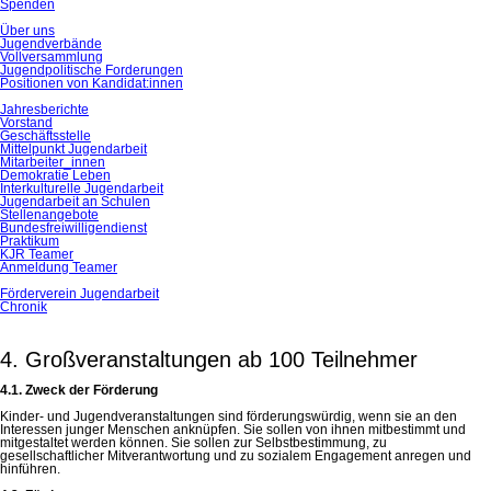
Spenden
Über uns
Jugendverbände
Vollversammlung
Jugendpolitische Forderungen
Positionen von Kandidat:innen
Jahresberichte
Vorstand
Geschäftsstelle
Mittelpunkt Jugendarbeit
Mitarbeiter_innen
Demokratie Leben
Interkulturelle Jugendarbeit
Jugendarbeit an Schulen
Stellenangebote
Bundesfreiwilligendienst
Praktikum
KJR Teamer
Anmeldung Teamer
Förderverein Jugendarbeit
Chronik
4. Großveranstaltungen ab 100 Teilnehmer
4.1. Zweck der Förderung
Kinder- und Jugendveranstaltungen sind förderungswürdig, wenn sie an den
Interessen junger Menschen anknüpfen. Sie sollen von ihnen mitbestimmt und
mitgestaltet werden können. Sie sollen zur Selbstbestimmung, zu
gesellschaftlicher Mitverantwortung und zu sozialem Engagement anregen und
hinführen.