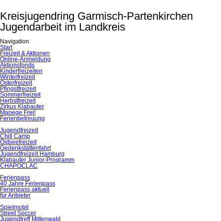
Kreisjugendring Garmisch-Partenkirchen
Jugendarbeit im Landkreis
Navigation
Navigation
Start
überspringen
Freizeit & Aktionen
Online-Anmeldung
Aktionsfonds
Kinderfreizeiten
Winterfreizeit
Osterfreizeit
Pfingstfreizeit
Sommerfreizeit
Herbstfreizeit
Zirkus Klabauter
Manege Frei!
Ferienbetreuung
Jugendfreizeit
Chill Camp
Ostseefreizeit
Gedenkstättenfahrt
Jugendfreizeit Hamburg
Klabauter Junior-Programm
CHAPOCLAC
Ferienpass
40 Jahre Ferienpass
Ferienpass aktuell
für Anbieter
Spielmobil
Street Soccer
Jugendtreff Mittenwald