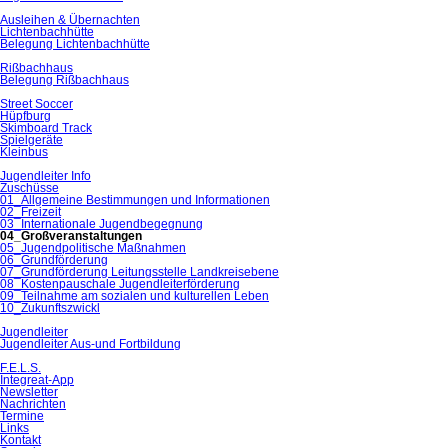
Ausleihen & Übernachten
Lichtenbachhütte
Belegung Lichtenbachhütte
Rißbachhaus
Belegung Rißbachhaus
Street Soccer
Hüpfburg
Skimboard Track
Spielgeräte
Kleinbus
Jugendleiter Info
Zuschüsse
01_Allgemeine Bestimmungen und Informationen
02_Freizeit
03_Internationale Jugendbegegnung
04_Großveranstaltungen
05_Jugendpolitische Maßnahmen
06_Grundförderung
07_Grundförderung Leitungsstelle Landkreisebene
08_Kostenpauschale Jugendleiterförderung
09_Teilnahme am sozialen und kulturellen Leben
10_Zukunftszwickl
Jugendleiter
Jugendleiter Aus-und Fortbildung
F.E.L.S.
Integreat-App
Newsletter
Nachrichten
Termine
Links
Kontakt