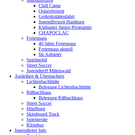
Jugendfreizeit
Chill Camp
Ostseefreizeit
Gedenkstättenfahrt
Jugendfreizeit Hamburg
Klabauter Junior-Programm
CHAPOCLAC
Ferienpass
40 Jahre Ferienpass
Ferienpass aktuell
für Anbieter
Spielmobil
Street Soccer
Jugendtreff Mittenwald
Ausleihen & Übernachten
Lichtenbachhütte
Belegung Lichtenbachhütte
Rißbachhaus
Belegung Rißbachhaus
Street Soccer
Hüpfburg
Skimboard Track
Spielgeräte
Kleinbus
Jugendleiter Info