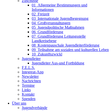
Zuschüsse
01_Allgemeine Bestimmungen und
Informationen
02_Freizeit
03_Internationale Jugendbegegnung
04_Großveranstaltungen
05_Jugendpolitische Maßnahmen
06_Grundförderung
07_Grundförderung Leitungsstelle
Landkreisebene
08_Kostenpauschale Jugendleiterförderung
09_Teilnahme am sozialen und kulturellen Leben
10_Zukunftszwickl
Jugendleiter
Jugendleiter Aus-und Fortbildung
F.E.L.S.
Integreat-App
Newsletter
Nachrichten
Termine
Links
Kontakt
Spenden
Über uns
Jugendverbände