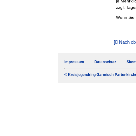
je Mehrkil
zzgl. Tag
Wenn Sie 
[
Nach ob
Navigation
Impressum
Datenschutz
Site
überspringen
© Kreisjugendring Garmisch-Partenkirch