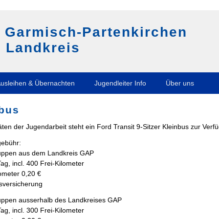
g Garmisch-Partenkirchen
 Landkreis
usleihen & Übernachten
Jugendleiter Info
Über uns
nbus
täten der Jugendarbeit steht ein Ford Transit 9-Sitzer Kleinbus zur Verf
ebühr:
uppen aus dem Landkreis GAP
Tag, incl. 400 Frei-Kilometer
ometer 0,20 €
esversicherung
ppen ausserhalb des Landkreises GAP
Tag, incl. 300 Frei-Kilometer