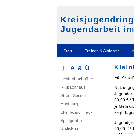
Kreisjugendrin
Jugendarbeit im
Navigation
Start
Freizeit & Aktionen
A
überspringen
Klei
A & Ü
Für Aktivi
Navigation
Lichtenbachhütte
überspringen
Rißbachhaus
Nutzungsg
Jugendgr
Street Soccer
50,00 € / 
Hüpfburg
je Mehrkil
Skimboard Track
zzgl. Tag
Spielgeräte
Jugendgru
90,00 € / 
Kleinbus