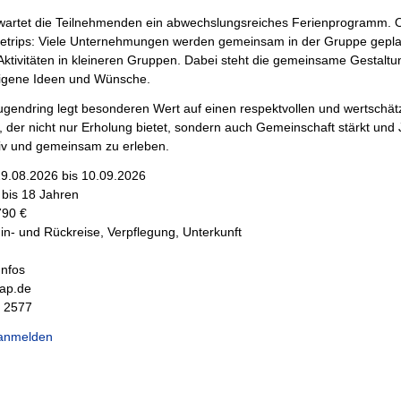
rwartet die Teilnehmenden ein abwechslungsreiches Ferienprogramm. O
tetrips: Viele Unternehmungen werden gemeinsam in der Gruppe geplan
ktivitäten in kleineren Gruppen. Dabei steht die gemeinsame Gestaltung 
 eigene Ideen und Wünsche.
ugendring legt besonderen Wert auf einen respektvollen und wertschät
, der nicht nur Erholung bietet, sondern auch Gemeinschaft stärkt und J
tiv und gemeinsam zu erleben.
9.08.2026 bis 10.09.2026
 bis 18 Jahren
90 €
Hin- und Rückreise, Verpflegung, Unterkunft
Infos
gap.de
1 2577
 anmelden