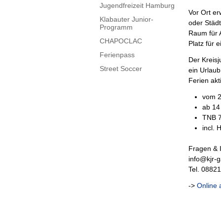
Jugendfreizeit Hamburg
Vor Ort e
Klabauter Junior-
oder Städ
Programm
Raum für A
CHAPOCLAC
Platz für
Ferienpass
Der Kreisj
Street Soccer
ein Urlaub
Ferien ak
vom 2
ab 14
TNB 7
incl. 
Fragen & 
info@kjr-
Tel. 0882
->
Online