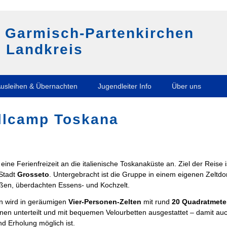
g Garmisch-Partenkirchen
 Landkreis
usleihen & Übernachten
Jugendleiter Info
Über uns
llcamp Toskana
 eine Ferienfreizeit an die italienische Toskanaküste an. Ziel der Reise
Stadt
Grosseto
. Untergebracht ist die Gruppe in einem eigenen Zeltd
ßen, überdachten Essens- und Kochzelt.
n wird in geräumigen
Vier-Personen-Zelten
mit rund
20 Quadratmete
inen unterteilt und mit bequemen Velourbetten ausgestattet – damit a
d Erholung möglich ist.