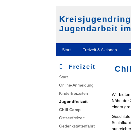
Kreisjugendrin
Jugendarbeit im
Navigation
Start
Freizeit & Aktionen
A
überspringen
Freizeit
Chi
Navigation
Start
überspringen
Online-Anmeldung
Kinderfreizeiten
Wir bieten
Nähe der 
Jugendfreizeit
einem gro
Chill Camp
Geschlafe
Ostseefreizeit
Schlafkab
Gedenkstättenfahrt
ausreichen